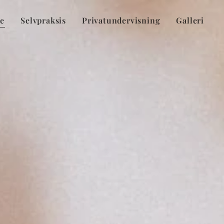
de
Selvpraksis
Privatundervisning
Galleri