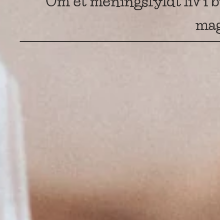
Om et meningsfyldt liv i 
mag