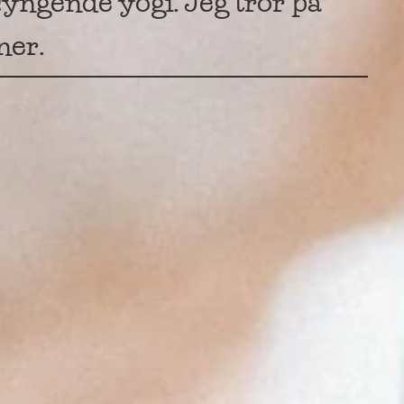
syngende yogi. Jeg tror på
ner.