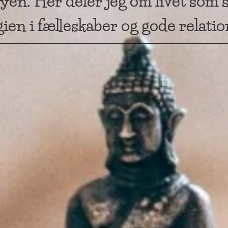
byen. Her deler jeg om livet som 
ien i fælleskaber og gode relatio